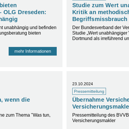
bieten
Studie zum Wert un
 – OLG Dreseden:
Kritik an methodis
hängig
Begriffsmissbrauch
ht unabhängig und befinden
Der Bundesverband der Versi
rungsberatung bieten
Studie „Wert unabhängiger
Dortmund als irreführend u
mehr Informationen
23.10.2024
Pressemitteilung
, wenn die
Übernahme Versiche
Versicherungsmakle
ine zum Thema "Was tun,
Pressemitteilung des BVVB
Versicherungsmakler