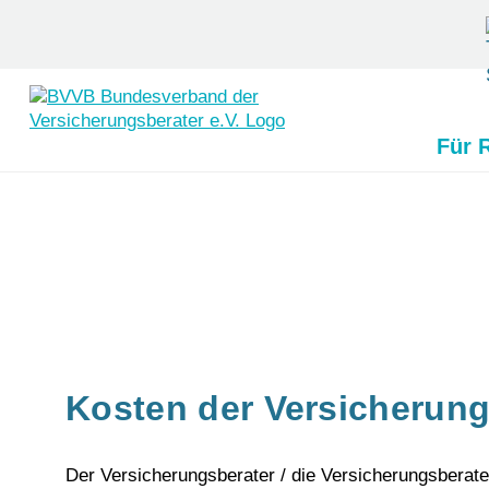
Für 
Skip
to
content
Kosten der Versicherun
Der Versicherungsberater / die Versicherungsberat