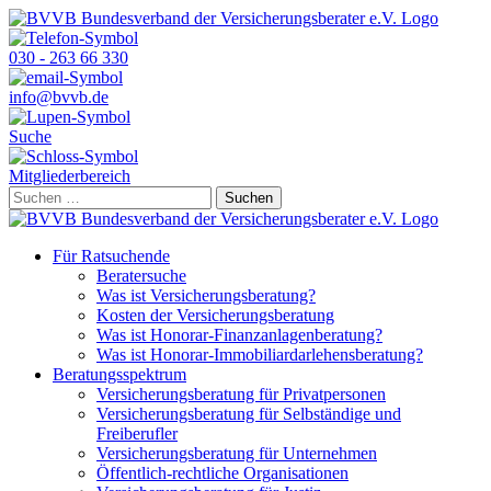
Skip
to
content
030 - 263 66 330
info@bvvb.de
Suche
Mitgliederbereich
Suchen
nach:
Für Ratsuchende
Beratersuche
Was ist Versicherungsberatung?
Kosten der Versicherungsberatung
Was ist Honorar-Finanzanlagenberatung?
Was ist Honorar-Immobiliardarlehensberatung?
Beratungsspektrum
Versicherungsberatung für Privatpersonen
Versicherungsberatung für Selbständige und
Freiberufler
Versicherungsberatung für Unternehmen
Öffentlich-rechtliche Organisationen