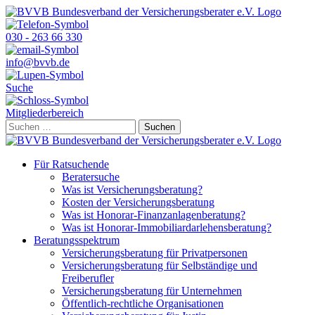
Skip
to
content
030 - 263 66 330
info@bvvb.de
Suche
Mitgliederbereich
Suchen
nach:
Für Ratsuchende
Beratersuche
Was ist Versicherungsberatung?
Kosten der Versicherungsberatung
Was ist Honorar-Finanzanlagenberatung?
Was ist Honorar-Immobiliardarlehensberatung?
Beratungsspektrum
Versicherungsberatung für Privatpersonen
Versicherungsberatung für Selbständige und
Freiberufler
Versicherungsberatung für Unternehmen
Öffentlich-rechtliche Organisationen