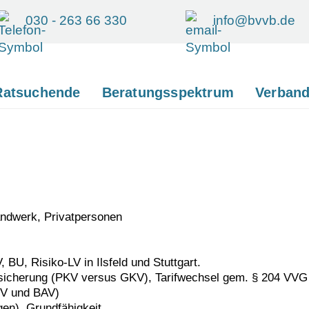
030 - 263 66 330
info@bvvb.de
Ratsuchende
Beratungsspektrum
Verban
Handwerk, Privatpersonen
 BU, Risiko-LV in Ilsfeld und Stuttgart.
ersicherung (PKV versus GKV), Tarifwechsel gem. § 204 VVG
RV und BAV)
gen), Grundfähigkeit