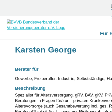
Für 
Skip
Karsten George
to
content
Berater für
Gewerbe, Freiberufler, Industrie, Selbstständige, 
Beschreibung
Spezialist für Altersversorgung, gRV, BAV, gKV, PKV,
Beratungen in Fragen für/zur – privaten Krankenv
Altersvorsorge (auch Gesamtbewertung incl. ges. 
Berufsunfähigkeit (incl. anonymer Risikovorabanfra