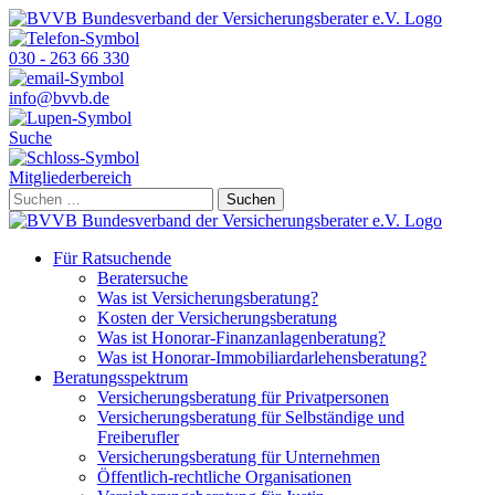
Skip
to
content
030 - 263 66 330
info@bvvb.de
Suche
Mitgliederbereich
Suchen
nach:
Für Ratsuchende
Beratersuche
Was ist Versicherungsberatung?
Kosten der Versicherungsberatung
Was ist Honorar-Finanzanlagenberatung?
Was ist Honorar-Immobiliardarlehensberatung?
Beratungsspektrum
Versicherungsberatung für Privatpersonen
Versicherungsberatung für Selbständige und
Freiberufler
Versicherungsberatung für Unternehmen
Öffentlich-rechtliche Organisationen