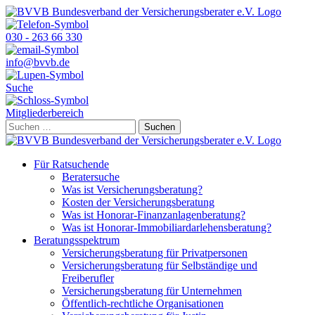
Skip
to
content
030 - 263 66 330
info@bvvb.de
Suche
Mitgliederbereich
Suchen
nach:
Für Ratsuchende
Beratersuche
Was ist Versicherungsberatung?
Kosten der Versicherungsberatung
Was ist Honorar-Finanzanlagenberatung?
Was ist Honorar-Immobiliardarlehensberatung?
Beratungsspektrum
Versicherungsberatung für Privatpersonen
Versicherungsberatung für Selbständige und
Freiberufler
Versicherungsberatung für Unternehmen
Öffentlich-rechtliche Organisationen